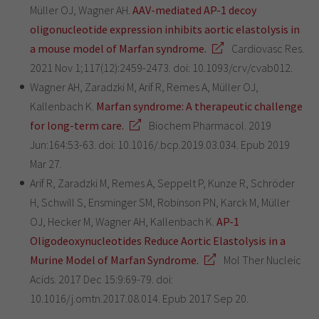
Müller OJ, Wagner AH.
AAV-mediated AP-1 decoy
oligonucleotide expression inhibits aortic elastolysis in
a mouse model of Marfan syndrome.
Cardiovasc Res.
2021 Nov 1;117(12):2459-2473. doi: 10.1093/crv/cvab012.
Wagner AH, Zaradzki M, Arif R, Remes A, Müller OJ,
Kallenbach K.
Marfan syndrome: A therapeutic challenge
for long-term care.
Biochem Pharmacol. 2019
Jun:164:53-63. doi: 10.1016/.bcp.2019.03.034. Epub 2019
Mar 27.
Arif R, Zaradzki M, Remes A, Seppelt P, Kunze R, Schröder
H, Schwill S, Ensminger SM, Robinson PN, Karck M, Müller
OJ, Hecker M, Wagner AH, Kallenbach K.
AP-1
Oligodeoxynucleotides Reduce Aortic Elastolysis in a
Murine Model of Marfan Syndrome.
Mol Ther Nucleic
Acids. 2017 Dec 15:9:69-79. doi:
10.1016/j.omtn.2017.08.014. Epub 2017 Sep 20.