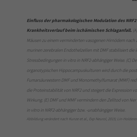
Einfluss der pharmakologischen Modulation des NRF2
Krankheitsverlauf beim ischämischen Schlaganfall.
(A
Mäusen zu einem verminderten vasogenen Hirnödem nach ak
murinen zerebralen Endothelzellen mit DMF stabilisiert die
Stressbedingungen in vitro in NRF2-abhängiger Weise. (C) De
organotypischen Hippocampuskulturen wird durch die pos
Fumarsäureestern DMF und Monomethylfumarat (MMF) reduzi
die Proteinstabilität von NRF2 und steigert die Expression 
Wirkung. (E) DMF und MMF vermindern den Zelltod von Ner
in vitro in NRF2-abhängiger bzw. -unabhängiger Weise.
Abbildung verändert nach Kunze et al., Exp Neurol, 2015; Lin-Holdere