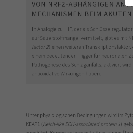
VON NRF2-ABHÄNGIGEN ANTI
MECHANISMEN BEIM AKUTEN
In Analogie zu HIF, der als Schlüsselregulato
auf Sauerstoffmangel vermittelt, gibt es mit N
factor 2
) einen weiteren Transkriptionsfaktor, 
einem bedeutenden Trigger für neuronalen Ze
Pathogenese des Schlaganfalls, aktiviert wir
antioxidative Wirkungen haben.
Unter physiologischen Bedingungen wird im Zyt
KEAP1 (
Kelch-like ECH-associated protein 1
) ge
zugeführt. Kommt es intrazellulär zu einem Übe