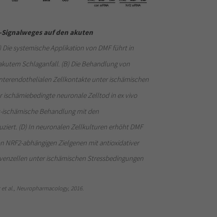
-Signalweges auf den akuten
) Die systemische Applikation von DMF führt in
utem Schlaganfall. (B) Die Behandlung von
 interendothelialen Zellkontakte unter ischämischen
r ischämiebedingte neuronale Zelltod in ex vivo
t-ischämische Behandlung mit den
ert. (D) In neuronalen Zellkulturen erhöht DMF
von NRF2-abhängigen Zielgenen mit antioxidativer
venzellen unter ischämischen Stressbedingungen
r et al., Neuropharmacology, 2016.