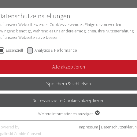
Datenschutzeinstellungen
Auf unserer Webseite werden Cookies verwendet. Einige davon werden
wingend benötigt, während es uns andere ermöglichen, Ihre Nutzererfahrung
uf unserer Webseite zu verbessern.
schung
Struktur & Entwicklung
Digitalisie
Essenziell
Analytics & Performance
kterisierung und…
Alle akzeptieren
HUNG
Speichern & schließen
Nur essenzielle Cookies akzeptieren
Weitere Informationen anzeigen
Essenziell
Essenzielle Cookies werden für grundlegende Funktionen der Webseite
Powered by
Impressum
|
Datenschutzerklärun
ZIELTE AKTIVIERUNG
benötigt. Dadurch ist gewährleistet, dass die Webseite einwandfrei
galinski Cookie Consent