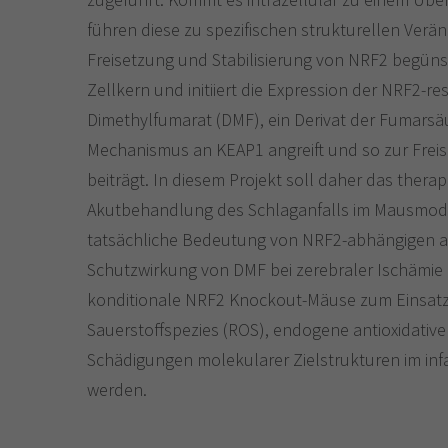
führen diese zu spezifischen strukturellen Verä
Freisetzung und Stabilisierung von NRF2 begüns
Zellkern und initiiert die Expression der NRF2-re
Dimethylfumarat (DMF), ein Derivat der Fumars
Mechanismus an KEAP1 angreift und so zur Freis
beiträgt. In diesem Projekt soll daher das thera
Akutbehandlung des Schlaganfalls im Mausmode
tatsächliche Bedeutung von NRF2-abhängigen an
Schutzwirkung von DMF bei zerebraler Ischämie
konditionale NRF2 Knockout-Mäuse zum Einsat
Sauerstoffspezies (ROS), endogene antioxidati
Schädigungen molekularer Zielstrukturen im infar
werden.