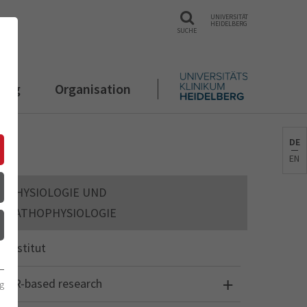
UNIVERSITÄT
HEIDELBERG
SUCHE
rung
Organisation
DE
EN
PHYSIOLOGIE UND
PATHOPHYSIOLOGIE
Institut
3R-based research
g