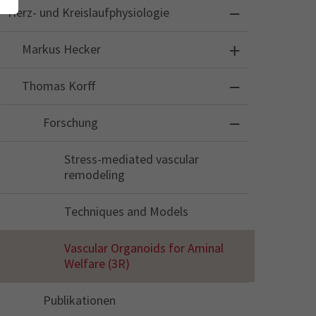
Herz- und Kreislaufphysiologie
Markus Hecker
Thomas Korff
Forschung
Stress-mediated vascular
remodeling
Techniques and Models
Vascular Organoids for Aminal
Welfare (3R)
Publikationen