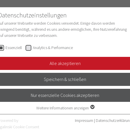
Datenschutzeinstellungen
Auf unserer Webseite werden Cookies verwendet. Einige davon werden
wingend benötigt, während es uns andere ermöglichen, Ihre Nutzererfahrung
uf unserer Webseite zu verbessern.
schung
Struktur & Entwicklung
Digitalisie
Essenziell
Analytics & Performance
lar Organoids for…
Alle akzeptieren
HUNG
Speichern & schließen
Nur essenzielle Cookies akzeptieren
Weitere Informationen anzeigen
Essenziell
Essenzielle Cookies werden für grundlegende Funktionen der Webseite
Powered by
Impressum
|
Datenschutzerklärun
MINAL WELFARE (3R)
benötigt. Dadurch ist gewährleistet, dass die Webseite einwandfrei
galinski Cookie Consent