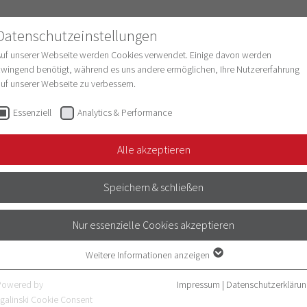
Datenschutzeinstellungen
Auf unserer Webseite werden Cookies verwendet. Einige davon werden
wingend benötigt, während es uns andere ermöglichen, Ihre Nutzererfahrung
uf unserer Webseite zu verbessern.
schung
Struktur & Entwicklung
Digitalisie
Essenziell
Analytics & Performance
Alle akzeptieren
TER
Speichern & schließen
Nur essenzielle Cookies akzeptieren
e und Pathophysiologie
Weitere Informationen anzeigen
Essenziell
d Sinnesphysiologie
Essenzielle Cookies werden für grundlegende Funktionen der Webseite
Powered by
Impressum
|
Datenschutzerklärun
benötigt. Dadurch ist gewährleistet, dass die Webseite einwandfrei
galinski Cookie Consent