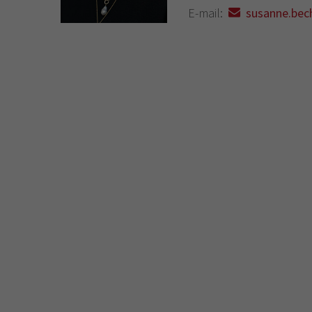
E-mail:
susanne.bech