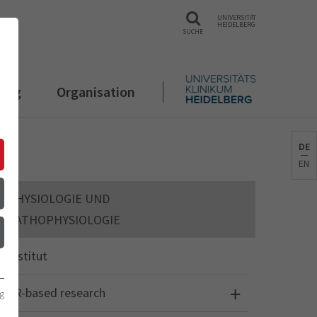
UNIVERSITÄT
HEIDELBERG
SUCHE
rung
Organisation
DE
EN
PHYSIOLOGIE UND
PATHOPHYSIOLOGIE
Institut
3R-based research
g