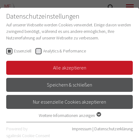
Datenschutzeinstellungen
SUCHE
MENÜ
Auf unserer Webseite werden Cookies verwendet. Einige davon werden
zwingend benötigt, während es uns andere ermöglichen, Ihre
PHYSIOLOGIE UND PATHOPHYSIOLOGIE
Nutzererfahrung auf unserer Webseite zu verbessern.
Essenziell
Analytics & Performance
EINFLUSS VON
Alle akzeptieren
MIKROGLIAZELLEN AUF
Speichern & schließen
NEURONALE AKTIVITÄT
Nur essenzielle Cookies akzeptieren
UND
Andreas Draguhn
Weitere Informationen anzeigen
NEURODEGENERATION
Essenziell
Essenzielle Cookies werden für grundlegende Funktionen der
Powered by
Impressum
|
Datenschutzerklärung
Alexander Groh
Webseite benötigt. Dadurch ist gewährleistet, dass die Webseite
sgalinski Cookie Consent