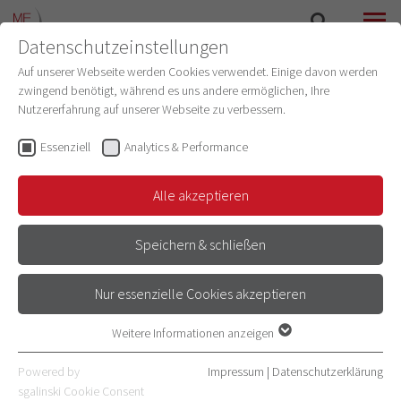
Datenschutzeinstellungen
SUCHE
MENÜ
Auf unserer Webseite werden Cookies verwendet. Einige davon werden
zwingend benötigt, während es uns andere ermöglichen, Ihre
PHYSIOLOGIE UND PATHOPHYSIOLOGIE
Nutzererfahrung auf unserer Webseite zu verbessern.
Essenziell
Analytics & Performance
MITARBEITER/-INNEN
Alle akzeptieren
Speichern & schließen
Amr Elgez
E-Mail
Nur essenzielle Cookies akzeptieren
06221 54-4129
Andreas Draguhn
Weitere Informationen anzeigen
06221 54-6364
Essenziell
Essenzielle Cookies werden für grundlegende Funktionen der
Powered by
Impressum
|
Datenschutzerklärung
Alexander Groh
ZUM PROFIL
Webseite benötigt. Dadurch ist gewährleistet, dass die Webseite
sgalinski Cookie Consent