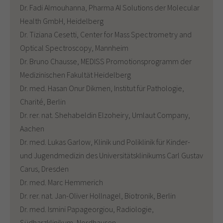
Dr. Fadi Almouhanna, Pharma AI Solutions der Molecular
Health GmbH, Heidelberg
Dr. Tiziana Cesetti, Center for Mass Spectrometry and
Optical Spectroscopy, Mannheim
Dr. Bruno Chausse, MEDISS Promotionsprogramm der
Medizinischen Fakultät Heidelberg
Dr. med. Hasan Onur Dikmen, Institut für Pathologie,
Charité, Berlin
Dr. rer. nat. Shehabeldin Elzoheiry, Umlaut Company,
Aachen
Dr. med. Lukas Garlow, Klinik und Poliklinik für Kinder-
und Jugendmedizin des Universitätsklinikums Carl Gustav
Carus, Dresden
Dr. med. Marc Hemmerich
Dr. rer. nat. Jan-Oliver Hollnagel, Biotronik, Berlin
Dr. med. Ismini Papageorgiou, Radiologie,
Südharzklinikum, Nordhausen