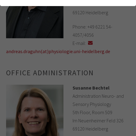
einwandfrei funktioniert.
Im Neuenheimer Feld 326
Research
69120 Heidelberg
Cookie-Informationen anzeigen
Name
cookie_optin
Publications
Phone: +49 6221 54-
Anbieter
Analytics & Performance
4057/4056
Members & Collaborations
Laufzeit
1 Jahr
E-mail:
Alexander Groh
andreas.draguhn(at)physiologie.uni-heidelberg.de
Dieses Cookie wird verwendet, um Ihre
Zweck
Cookie-Einstellungen für diese Website zu
Oliver Kann
speichern.
OFFICE ADMINISTRATION
Alexei Egorov
Susanne Bechtel
Administration Neuro- and
Martin Both
Sensory Physiology
Evangelia Pollali
5th Floor, Room 509
Im Neuenheimer Feld 326
69120 Heidelberg