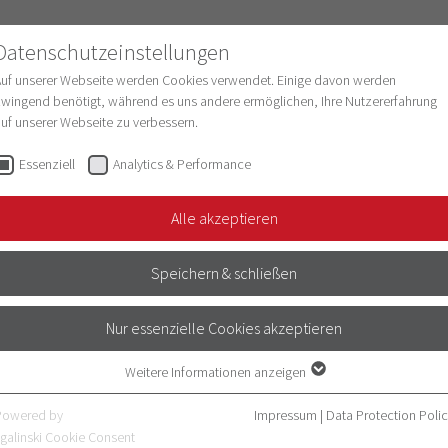
Datenschutzeinstellungen
Auf unserer Webseite werden Cookies verwendet. Einige davon werden
wingend benötigt, während es uns andere ermöglichen, Ihre Nutzererfahrung
uf unserer Webseite zu verbessern.
esearch
Structure & Development
Digitaliz
Essenziell
Analytics & Performance
Alle akzeptieren
NAL
Speichern & schließen
Nur essenzielle Cookies akzeptieren
Tel.
Raum
Weitere Informationen anzeigen
Essenziell
Essenzielle Cookies werden für grundlegende Funktionen der Webseite
Powered by
Impressum
|
Data Protection Poli
benötigt. Dadurch ist gewährleistet, dass die Webseite einwandfrei
54-
315
galinski Cookie Consent