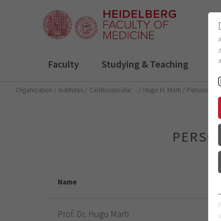
z
a
Faculty
Studying & Teaching
R
Organization
Institutes
Cardiovascular…
Hugo H. Marti
Personal
PERSO
Name
Prof. Dr. Hugo Marti
s