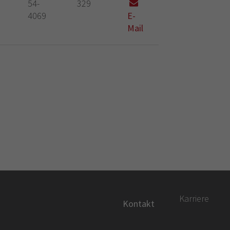
54-
329
4069
E-
Mail
Karriere
Kontakt