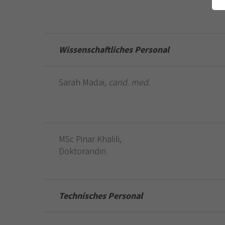
Wissenschaftliches Personal
Sarah Madai,
cand. med.
MSc Pinar Khalili,
Doktorandin
Technisches Personal