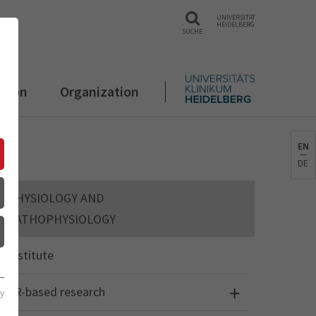
UNIVERSITÄT
HEIDELBERG
SUCHE
ation
Organization
EN
DE
PHYSIOLOGY AND
PATHOPHYSIOLOGY
Institute
3R-based research
cy