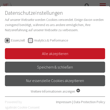
Datenschutzeinstellungen
SEARCH
MENU
Auf unserer Webseite werden Cookies verwendet. Einige davon werden
zwingend benötigt, während es uns andere ermöglichen, Ihre
PHYSIOLOGY AND PATHOPHYSIOLOGY
Nutzererfahrung auf unserer Webseite zu verbessern.
Essenziell
Analytics & Performance
FORSCHUNG
Alle akzeptieren
Speichern & schließen
Nur essenzielle Cookies akzeptieren
SCHWERPUNKTE
Prof. Andreas Draguhn
Weitere Informationen anzeigen
Die Forschung im Kann Labor hat zwei wissenschaftliche
Essenziell
Schwerpunkte.
Essenzielle Cookies werden für grundlegende Funktionen der
Powered by
Impressum
|
Data Protection Policy
Alexander Groh
Webseite benötigt. Dadurch ist gewährleistet, dass die Webseite
sgalinski Cookie Consent