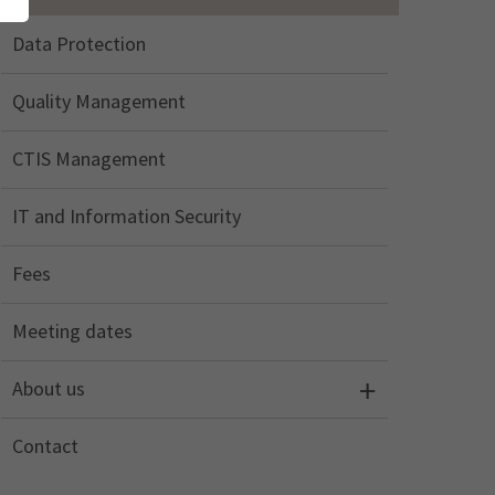
Data Protection
Quality Management
CTIS Management
IT and Information Security
Fees
Meeting dates
About us
Contact