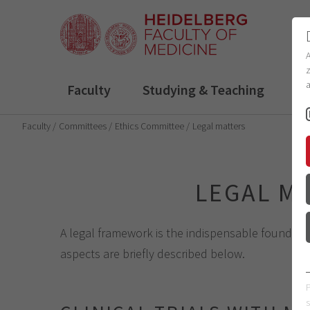
z
a
Faculty
Studying & Teaching
R
Faculty
Committees
Ethics Committee
Legal matters
LEGAL M
A legal framework is the indispensable foundati
aspects are briefly described below.
s