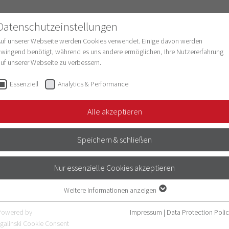
Datenschutzeinstellungen
Auf unserer Webseite werden Cookies verwendet. Einige davon werden
wingend benötigt, während es uns andere ermöglichen, Ihre Nutzererfahrung
uf unserer Webseite zu verbessern.
esearch
Structure & Development
Digitaliz
Essenziell
Analytics & Performance
Alle akzeptieren
ATTERS
Speichern & schließen
Nur essenzielle Cookies akzeptieren
on for our daily work. The most important
Weitere Informationen anzeigen
Essenziell
Essenzielle Cookies werden für grundlegende Funktionen der Webseite
Powered by
Impressum
|
Data Protection Poli
benötigt. Dadurch ist gewährleistet, dass die Webseite einwandfrei
galinski Cookie Consent