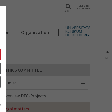
UNIVERSITÄT
HEIDELBERG
SUCHE
ation
Organization
EN
DE
ETHICS COMMITTEE
Studies
Overview DFG-Projects
cy
Legal matters