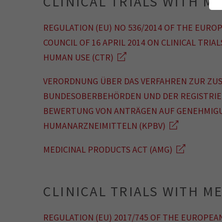
CLINICAL TRIALS WITH M
REGULATION (EU) NO 536/2014 OF THE EURO
COUNCIL OF 16 APRIL 2014 ON CLINICAL TRI
HUMAN USE (CTR)
VERORDNUNG ÜBER DAS VERFAHREN ZUR ZU
BUNDESOBERBEHÖRDEN UND DER REGISTRIER
BEWERTUNG VON ANTRÄGEN AUF GENEHMIGU
HUMANARZNEIMITTELN (KPBV)
MEDICINAL PRODUCTS ACT (AMG)
CLINICAL TRIALS WITH M
REGULATION (EU) 2017/745 OF THE EUROPEA