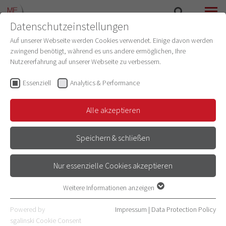
Datenschutzeinstellungen
SEARCH
MENU
Auf unserer Webseite werden Cookies verwendet. Einige davon werden
zwingend benötigt, während es uns andere ermöglichen, Ihre
ETHICS COMMITTEE
Nutzererfahrung auf unserer Webseite zu verbessern.
Essenziell
Analytics & Performance
MEETING DATES
Alle akzeptieren
Speichern & schließen
MEETING DATES 2025
Nur essenzielle Cookies akzeptieren
15.12.
Weitere Informationen anzeigen
Essenziell
Essenzielle Cookies werden für grundlegende Funktionen der
Powered by
Impressum
|
Data Protection Policy
Webseite benötigt. Dadurch ist gewährleistet, dass die Webseite
sgalinski Cookie Consent