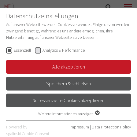
Datenschutzeinstellungen
SEARCH
MENU
Auf unserer Webseite werden Cookies verwendet. Einige davon werden
zwingend benötigt, während es uns andere ermöglichen, Ihre
Nutzererfahrung auf unserer Webseite zu verbessern.
Essenziell
Analytics & Performance
Alle akzeptieren
Speichern & schließen
Nur essenzielle Cookies akzeptieren
RESEARCH AND DOCTORAL AWARDS
Weitere Informationen anzeigen
Essenziell
Essenzielle Cookies werden für grundlegende Funktionen der
Powered by
Impressum
|
Data Protection Policy
Webseite benötigt. Dadurch ist gewährleistet, dass die Webseite
sgalinski Cookie Consent