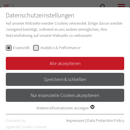
Datenschutzeinstellungen
SEARCH
MENU
Auf unserer Webseite werden Cookies verwendet. Einige davon werden
zwingend benötigt, während es uns andere ermöglichen, Ihre
Nutzererfahrung auf unserer Webseite zu verbessern.
Essenziell
Analytics & Performance
ARCHIV
Alle akzeptieren
Speichern & schließen
VERGANGENE VORTRAGSREIHEN
Nur essenzielle Cookies akzeptieren
Weitere Informationen anzeigen
Semester
Vortragsreihe
Essenziell
Essenzielle Cookies werden für grundlegende Funktionen der
Powered by
Impressum
|
Data Protection Policy
Webseite benötigt. Dadurch ist gewährleistet, dass die Webseite
sgalinski Cookie Consent