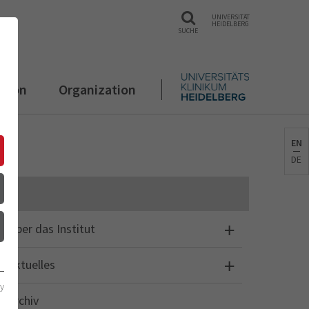
UNIVERSITÄT
HEIDELBERG
SUCHE
ation
Organization
EN
DE
Über das Institut
Aktuelles
cy
Archiv