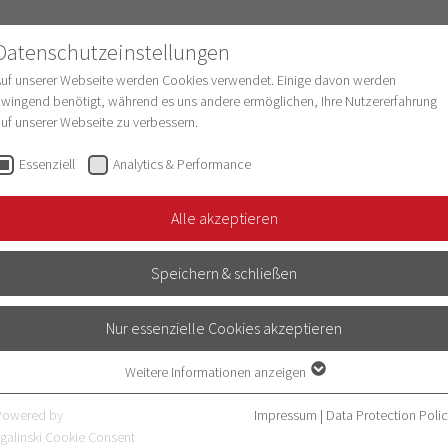
Datenschutzeinstellungen
Auf unserer Webseite werden Cookies verwendet. Einige davon werden
wingend benötigt, während es uns andere ermöglichen, Ihre Nutzererfahrung
uf unserer Webseite zu verbessern.
esearch
Structure & Development
Digitaliz
Essenziell
Analytics & Performance
Alle akzeptieren
G DER
Speichern & schließen
LEGESCHULE DES
Nur essenzielle Cookies akzeptieren
SKLINIKUMS
Weitere Informationen anzeigen
Essenziell
BERG
Essenzielle Cookies werden für grundlegende Funktionen der Webseite
Powered by
Impressum
|
Data Protection Poli
benötigt. Dadurch ist gewährleistet, dass die Webseite einwandfrei
galinski Cookie Consent