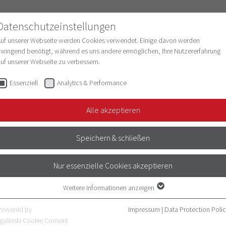
Datenschutzeinstellungen
Auf unserer Webseite werden Cookies verwendet. Einige davon werden
wingend benötigt, während es uns andere ermöglichen, Ihre Nutzererfahrung
uf unserer Webseite zu verbessern.
esearch
Structure & Development
Digitaliz
Essenziell
Analytics & Performance
Alle akzeptieren
e Schroeter
Speichern & schließen
 Dean's Office Medical Faculty Heidelberg)
Nur essenzielle Cookies akzeptieren
eave
Weitere Informationen anzeigen
Essenziell
Essenzielle Cookies werden für grundlegende Funktionen der Webseite
Powered by
Impressum
|
Data Protection Poli
benötigt. Dadurch ist gewährleistet, dass die Webseite einwandfrei
galinski Cookie Consent