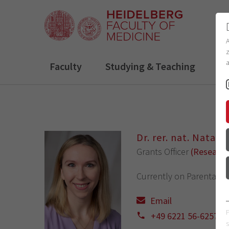
z
a
Faculty
Studying & Teaching
R
Dr. rer. nat. Natali
Grants Officer
(Research
Currently on Parental L
Email
+49 6221 56-6257
s