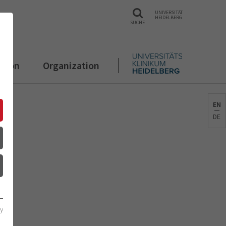
UNIVERSITÄT
HEIDELBERG
SUCHE
ation
Organization
EN
DE
cy