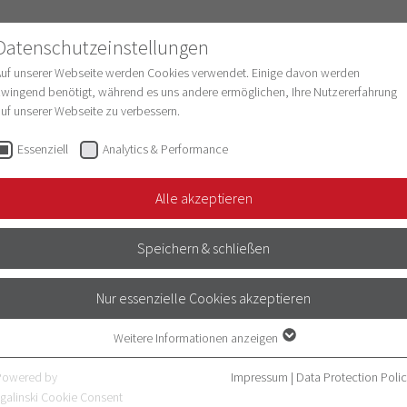
Datenschutzeinstellungen
Auf unserer Webseite werden Cookies verwendet. Einige davon werden
wingend benötigt, während es uns andere ermöglichen, Ihre Nutzererfahrung
uf unserer Webseite zu verbessern.
esearch
Structure & Development
Digitaliz
Essenziell
Analytics & Performance
Alle akzeptieren
Speichern & schließen
 Lehre)
Nur essenzielle Cookies akzeptieren
Weitere Informationen anzeigen
Essenziell
Essenzielle Cookies werden für grundlegende Funktionen der Webseite
Powered by
Impressum
|
Data Protection Poli
benötigt. Dadurch ist gewährleistet, dass die Webseite einwandfrei
galinski Cookie Consent