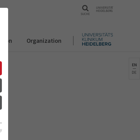
UNIVERSITÄT
HEIDELBERG
SUCHE
ation
Organization
EN
DE
cy