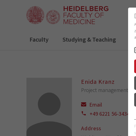
z
a
Faculty
Studying & Teaching
R
Enida Kranz
Project management
(IT
Email
+49 6221 56-34346
Address
s