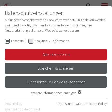
Datenschutzeinstellungen
SEARCH
MENU
Auf unserer Webseite werden Cookies verwendet. Einige davon werden
zwingend benötigt, während es uns andere ermöglichen, Ihre
Nutzererfahrung auf unserer Webseite zu verbessern.
Marvin Lautermilch
Trainee
(IT Lehre)
Essenziell
Analytics & Performance
Email
Alle akzeptieren
+49 6221 56-32460
Speichern & schließen
Address
Wieblinger Weg 21
Nur essenzielle Cookies akzeptieren
69123 Heidelberg
Room number 014
Weitere Informationen anzeigen
Essenziell
Level 2
Essenzielle Cookies werden für grundlegende Funktionen der
Powered by
Impressum
|
Data Protection Policy
Webseite benötigt. Dadurch ist gewährleistet, dass die Webseite
sgalinski Cookie Consent