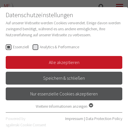
Datenschutzeinstellungen
SEARCH
MENU
Auf unserer Webseite werden Cookies verwendet. Einige davon werden
zwingend benötigt, während es uns andere ermöglichen, Ihre
Nutzererfahrung auf unserer Webseite zu verbessern.
Mathilde Lorenz
Administration
(IT Lehre)
Essenziell
Analytics & Performance
Administration
(Institut für Physiologie und
Pathophysiologie)
Alle akzeptieren
Email
Speichern & schließen
+49 6221 54-4072
Nur essenzielle Cookies akzeptieren
Address
Im Neuenheimer Feld
Weitere Informationen anzeigen
Essenziell
69120 Heidelberg
Essenzielle Cookies werden für grundlegende Funktionen der
Building 326
Powered by
Impressum
|
Data Protection Policy
Webseite benötigt. Dadurch ist gewährleistet, dass die Webseite
Room number 307
sgalinski Cookie Consent