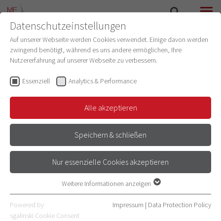
Datenschutzeinstellungen
SEARCH
MENU
Auf unserer Webseite werden Cookies verwendet. Einige davon werden
zwingend benötigt, während es uns andere ermöglichen, Ihre
Nutzererfahrung auf unserer Webseite zu verbessern.
Mihai Sirbu, M.A.
Lecturer training
(Studiendekanat der
Essenziell
Analytics & Performance
Medizinischen Fakultät Heidelberg)
Alle akzeptieren
Focus
Dozentenschulung
Speichern & schließen
Email
Nur essenzielle Cookies akzeptieren
+49 6221 56-34471
Address
Weitere Informationen anzeigen
Essenziell
Im Neuenheimer Feld
Essenzielle Cookies werden für grundlegende Funktionen der
Powered by
Impressum
|
Data Protection Policy
69120 Heidelberg
Webseite benötigt. Dadurch ist gewährleistet, dass die Webseite
sgalinski Cookie Consent