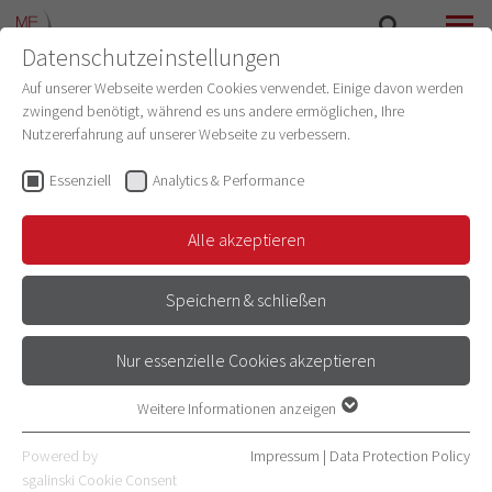
Datenschutzeinstellungen
SEARCH
MENU
Auf unserer Webseite werden Cookies verwendet. Einige davon werden
zwingend benötigt, während es uns andere ermöglichen, Ihre
Nutzererfahrung auf unserer Webseite zu verbessern.
Prof. Dr. Hans-Christoph
Friederich
Essenziell
Analytics & Performance
Academic Dean
(Studiendekanat der
Medizinischen Fakultät Heidelberg)
Alle akzeptieren
Email
Speichern & schließen
Nur essenzielle Cookies akzeptieren
MEDICAL/PROFESSIONAL
BACKGROUND
Weitere Informationen anzeigen
Essenziell
Essenzielle Cookies werden für grundlegende Funktionen der
Powered by
Impressum
|
Data Protection Policy
Webseite benötigt. Dadurch ist gewährleistet, dass die Webseite
sgalinski Cookie Consent
SCIENTIFIC BACKGROUND