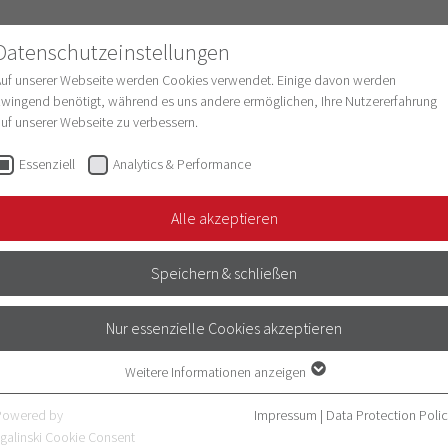
Datenschutzeinstellungen
Auf unserer Webseite werden Cookies verwendet. Einige davon werden
wingend benötigt, während es uns andere ermöglichen, Ihre Nutzererfahrung
uf unserer Webseite zu verbessern.
esearch
Structure & Development
Digitaliz
Essenziell
Analytics & Performance
Alle akzeptieren
tian Schaaf (stellv. GB)
Speichern & schließen
nities Commission of the Medical Faculty Heidelberg)
Nur essenzielle Cookies akzeptieren
ik
Weitere Informationen anzeigen
Essenziell
Essenzielle Cookies werden für grundlegende Funktionen der Webseite
Powered by
Impressum
|
Data Protection Poli
benötigt. Dadurch ist gewährleistet, dass die Webseite einwandfrei
galinski Cookie Consent