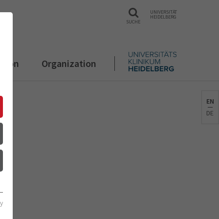
UNIVERSITÄT
HEIDELBERG
SUCHE
ation
Organization
EN
DE
cy