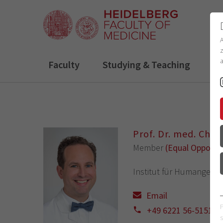
z
a
Faculty
Studying & Teaching
R
Prof. Dr. med. Chris
Member
(Equal Opportu
Institut für Humangenet
Email
+49 6221 56-5151
s