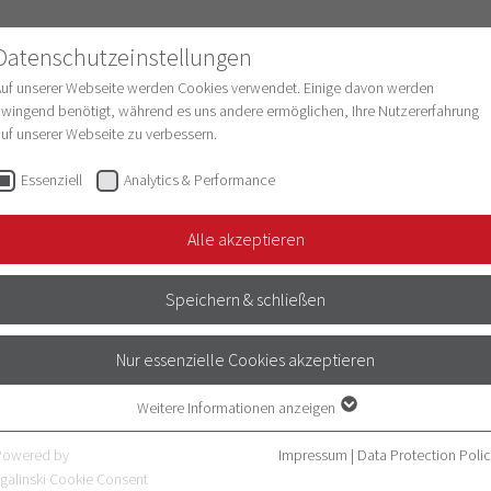
Datenschutzeinstellungen
Auf unserer Webseite werden Cookies verwendet. Einige davon werden
wingend benötigt, während es uns andere ermöglichen, Ihre Nutzererfahrung
uf unserer Webseite zu verbessern.
esearch
Structure & Development
Digitaliz
Essenziell
Analytics & Performance
Alle akzeptieren
er Kann
Speichern & schließen
Neurophysiologie)
Nur essenzielle Cookies akzeptieren
Weitere Informationen anzeigen
Essenziell
Essenzielle Cookies werden für grundlegende Funktionen der Webseite
Powered by
Impressum
|
Data Protection Poli
benötigt. Dadurch ist gewährleistet, dass die Webseite einwandfrei
galinski Cookie Consent