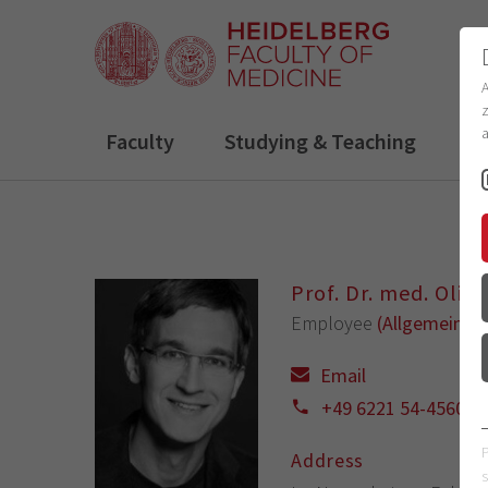
z
a
Faculty
Studying & Teaching
R
Prof. Dr. med. Oliv
Employee
(Allgemeine 
Email
+49 6221 54-4560
Address
s