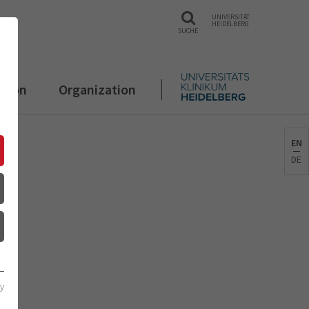
UNIVERSITÄT
HEIDELBERG
SUCHE
ation
Organization
EN
DE
cy