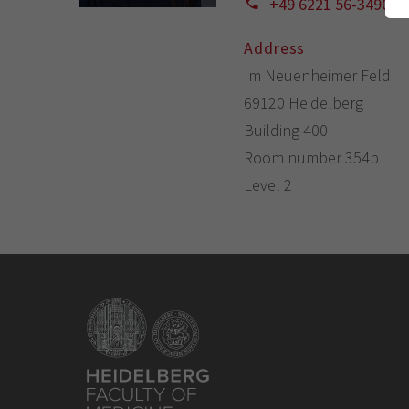
+49 6221 56-34908
Address
Im Neuenheimer Feld
69120 Heidelberg
Building 400
Room number 354b
Level 2