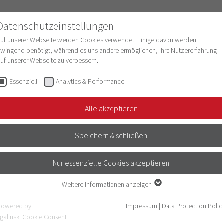
Datenschutzeinstellungen
Auf unserer Webseite werden Cookies verwendet. Einige davon werden
wingend benötigt, während es uns andere ermöglichen, Ihre Nutzererfahrung
uf unserer Webseite zu verbessern.
esearch
Structure & Development
Digitaliz
Essenziell
Analytics & Performance
Alle akzeptieren
Speichern & schließen
T Lehre)
Nur essenzielle Cookies akzeptieren
Weitere Informationen anzeigen
Essenziell
Essenzielle Cookies werden für grundlegende Funktionen der Webseite
Powered by
Impressum
|
Data Protection Poli
benötigt. Dadurch ist gewährleistet, dass die Webseite einwandfrei
galinski Cookie Consent