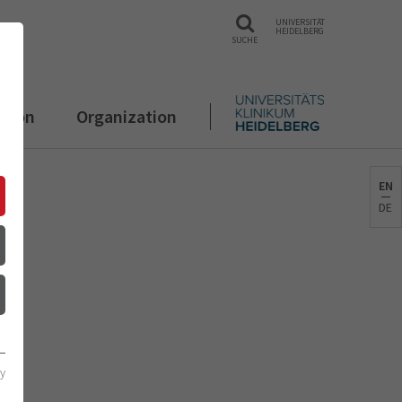
UNIVERSITÄT
HEIDELBERG
SUCHE
ation
Organization
EN
DE
cy