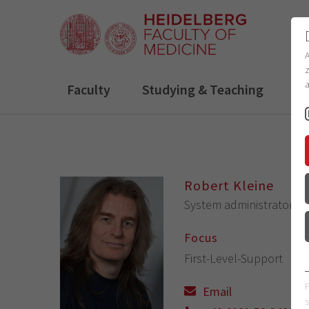
z
a
Faculty
Studying & Teaching
R
Robert Kleine
System administrator
(I
Focus
First-Level-Support
Email
s