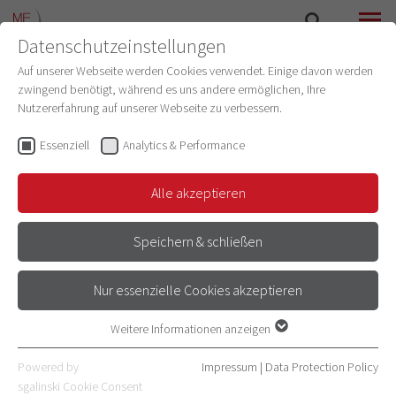
Datenschutzeinstellungen
SEARCH
MENU
Auf unserer Webseite werden Cookies verwendet. Einige davon werden
zwingend benötigt, während es uns andere ermöglichen, Ihre
Nutzererfahrung auf unserer Webseite zu verbessern.
Essenziell
Analytics & Performance
Alle akzeptieren
Speichern & schließen
Nur essenzielle Cookies akzeptieren
HUMAN MEDICINE
Weitere Informationen anzeigen
Essenziell
Essenzielle Cookies werden für grundlegende Funktionen der
Powered by
Impressum
|
Data Protection Policy
Webseite benötigt. Dadurch ist gewährleistet, dass die Webseite
sgalinski Cookie Consent