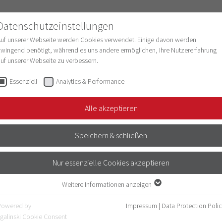
Datenschutzeinstellungen
Auf unserer Webseite werden Cookies verwendet. Einige davon werden
wingend benötigt, während es uns andere ermöglichen, Ihre Nutzererfahrung
uf unserer Webseite zu verbessern.
esearch
Structure & Development
Digitaliz
Essenziell
Analytics & Performance
l
Alle akzeptieren
TIONAL
Speichern & schließen
Nur essenzielle Cookies akzeptieren
onal development and intercultural
systems possible. Maintaining
Weitere Informationen anzeigen
Essenziell
been a high priority at the Faculty of
Essenzielle Cookies werden für grundlegende Funktionen der Webseite
Powered by
Impressum
|
Data Protection Poli
benötigt. Dadurch ist gewährleistet, dass die Webseite einwandfrei
galinski Cookie Consent