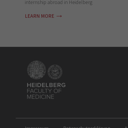
internship abroad in Heidelberg
LEARN MORE