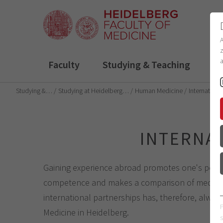
z
a
Faculty
Studying & Teaching
R
Studying &…
Studying at Heidelberg…
Human Medicine
Internationa
INTERNA
Gaining experience abroad promotes one's pers
competence and makes a comparison of medical 
international partnerships has, therefore, always 
Medicine in Heidelberg.
s