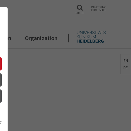
UNIVERSITÄT
HEIDELBERG
SUCHE
ation
Organization
EN
DE
cy