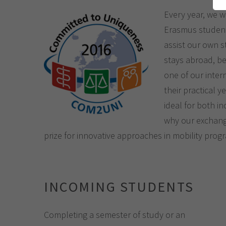
Every year, we 
Erasmus student
assist our own s
stays abroad, be 
one of our intern
their practical 
ideal for both i
why our exchan
prize for innovative approaches in mobility pro
INCOMING STUDENTS
Completing a semester of study or an