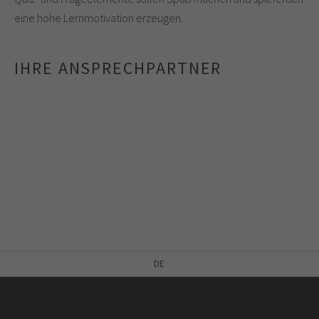
eine hohe Lernmotivation erzeugen.
Virtuelle Patienten
IHRE ANSPRECHPARTNER
Projekte & Veranstaltungen
DE