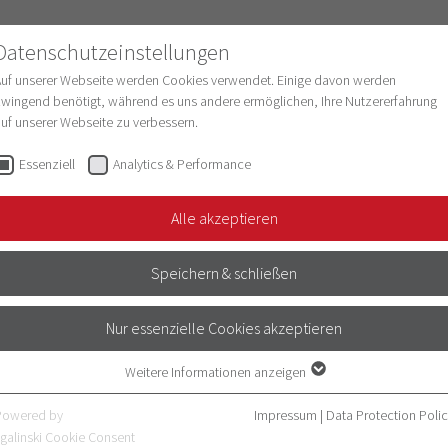
Datenschutzeinstellungen
Auf unserer Webseite werden Cookies verwendet. Einige davon werden
wingend benötigt, während es uns andere ermöglichen, Ihre Nutzererfahrung
uf unserer Webseite zu verbessern.
esearch
Structure & Development
Digitaliz
Essenziell
Analytics & Performance
te
Klinisch-praktisches…
Anästhesie- &…
Alle akzeptieren
TFALLSIMULATOR
Speichern & schließen
S
Nur essenzielle Cookies akzeptieren
Weitere Informationen anzeigen
r Klinik bildet mit HANS Studierende in
Essenziell
Essenzielle Cookies werden für grundlegende Funktionen der Webseite
s. Gleichzeitig wird mit der Durchführung
Powered by
Impressum
|
Data Protection Poli
benötigt. Dadurch ist gewährleistet, dass die Webseite einwandfrei
galinski Cookie Consent
zwar selten, aber dann potentiell