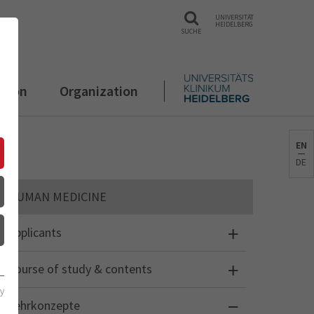
UNIVERSITÄT
HEIDELBERG
SUCHE
ation
Organization
EN
DE
HUMAN MEDICINE
Applicants
Course of study & contents
cy
Lehrkonzepte