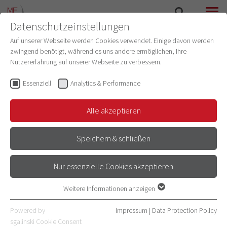
Datenschutzeinstellungen
SEARCH
MENU
Auf unserer Webseite werden Cookies verwendet. Einige davon werden
zwingend benötigt, während es uns andere ermöglichen, Ihre
Nutzererfahrung auf unserer Webseite zu verbessern.
Essenziell
Analytics & Performance
Alle akzeptieren
Speichern & schließen
POSTGRADUATE DEGREE
Nur essenzielle Cookies akzeptieren
PROGRAMMES
Weitere Informationen anzeigen
Essenziell
Essenzielle Cookies werden für grundlegende Funktionen der
Powered by
Impressum
|
Data Protection Policy
Webseite benötigt. Dadurch ist gewährleistet, dass die Webseite
sgalinski Cookie Consent