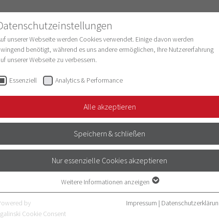
Datenschutzeinstellungen
Auf unserer Webseite werden Cookies verwendet. Einige davon werden
wingend benötigt, während es uns andere ermöglichen, Ihre Nutzererfahrung
uf unserer Webseite zu verbessern.
schung
Struktur & Entwicklung
Digitalisie
Essenziell
Analytics & Performance
ISS-Promotionsprogra…
Programmanforderungen …
Wissenschaftlicher…
Alle akzeptieren
HER AUSTAUSCH
Speichern & schließen
Nur essenzielle Cookies akzeptieren
gt auf dem wissenschaftlichen
enen WissenschaftlerInnen. Die
Weitere Informationen anzeigen
Essenziell
r den Pflichtbereich im MEDISS-
Essenzielle Cookies werden für grundlegende Funktionen der Webseite
Powered by
Impressum
|
Datenschutzerklärun
benötigt. Dadurch ist gewährleistet, dass die Webseite einwandfrei
galinski Cookie Consent