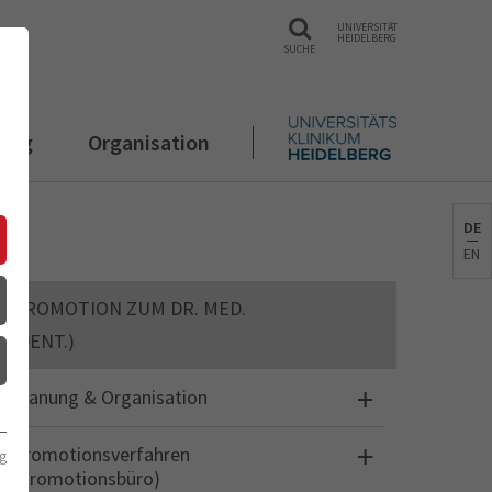
UNIVERSITÄT
HEIDELBERG
SUCHE
rung
Organisation
DE
EN
PROMOTION ZUM DR. MED.
(DENT.)
Planung & Organisation
Promotionsverfahren
g
(Promotionsbüro)