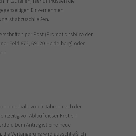
ch mitzuteilen; hierfür müssen die
 gegenseitigen Einvernehmen
ng ist abzuschließen.
terschriften per Post (Promotionsbüro der
mer Feld 672, 69120 Heidelberg) oder
ein.
ation innerhalb von 5 Jahren nach der
zeitig vor Ablauf dieser Frist ein
erden. Dem Antrag ist eine neue
 die Verlängerung wird ausschließlich