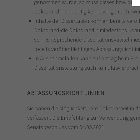
genommen wurde, so muss dieses bzw. der E
Doktorandin eindeutig kenntlich gemacht we
Inhalte der Dissertation können bereits veröff
Doktorand/die Doktorandin mindestens Koaut
sein. Entsprechende Dissertationskapitel müss
bereits veröffentlicht gem. Abfassungsrichtli
ln Ausnahmefällen kann auf Antrag beim Pro
Dissertationsleistung auch kumulativ erbrach
ABFASSUNGSRICHTLINIEN
Sie haben die Möglichkeit, Ihre Doktorarbeit in 
verfassen. Die Empfehlung zur Verwendung gende
Senatsbeschluss vom 04.05.2021.