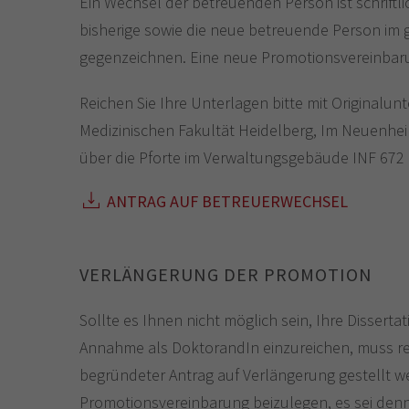
Ein Wechsel der betreuenden Person ist schriftli
bisherige sowie die neue betreuende Person im
gegenzeichnen. Eine neue Promotionsvereinbaru
Reichen Sie Ihre Unterlagen bitte mit Originalun
Medizinischen Fakultät Heidelberg, Im Neuenhei
über die Pforte im Verwaltungsgebäude INF 672 
ANTRAG AUF BETREUERWECHSEL
VERLÄNGERUNG DER PROMOTION
Sollte es Ihnen nicht möglich sein, Ihre Dissert
Annahme als DoktorandIn einzureichen, muss recht
begründeter Antrag auf Verlängerung gestellt w
Promotionsvereinbarung beizulegen, es sei denn,