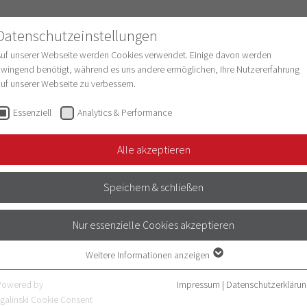
Datenschutzeinstellungen
Auf unserer Webseite werden Cookies verwendet. Einige davon werden
wingend benötigt, während es uns andere ermöglichen, Ihre Nutzererfahrung
uf unserer Webseite zu verbessern.
schung
Struktur & Entwicklung
Digitalisie
Essenziell
Analytics & Performance
motionsverfahren…
Schreiben der…
Alle akzeptieren
DISSERTATION
Speichern & schließen
Nur essenzielle Cookies akzeptieren
sprüchen genügen und die Fähigkeit des
r wissenschaftlicher Arbeit in dem
Weitere Informationen anzeigen
Essenziell
Essenzielle Cookies werden für grundlegende Funktionen der Webseite
Powered by
Impressum
|
Datenschutzerklärun
 die Expertise Dritter in Anspruch
benötigt. Dadurch ist gewährleistet, dass die Webseite einwandfrei
galinski Cookie Consent