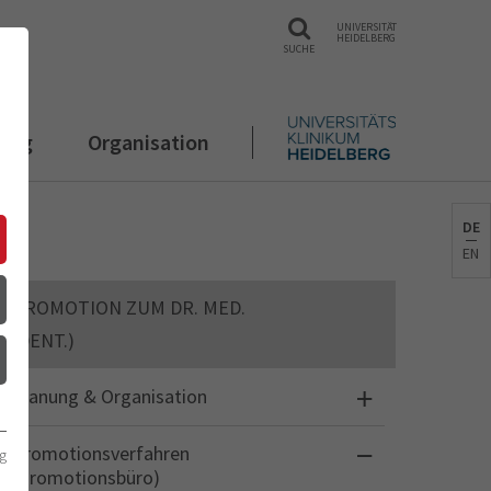
UNIVERSITÄT
HEIDELBERG
SUCHE
rung
Organisation
DE
EN
PROMOTION ZUM DR. MED.
(DENT.)
Planung & Organisation
Promotionsverfahren
g
(Promotionsbüro)