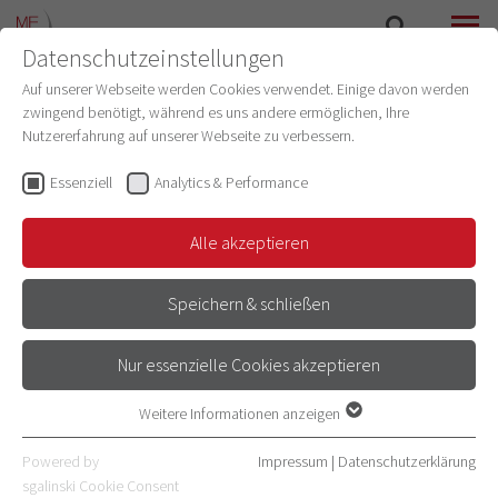
Datenschutzeinstellungen
SUCHE
MENÜ
Auf unserer Webseite werden Cookies verwendet. Einige davon werden
zwingend benötigt, während es uns andere ermöglichen, Ihre
PROMOTION ZUM DR. SC. HUM.
Nutzererfahrung auf unserer Webseite zu verbessern.
Essenziell
Analytics & Performance
TERMINE & FRISTEN
Alle akzeptieren
Speichern & schließen
SITZUNGSTERMINE DES
PROMOTIONSAUSSCHUSSES
Nur essenzielle Cookies akzeptieren
Weitere Informationen anzeigen
Do, 15.10.2026
Essenziell
Do, 26.11.2026
Essenzielle Cookies werden für grundlegende Funktionen der
Powered by
Impressum
|
Datenschutzerklärung
Webseite benötigt. Dadurch ist gewährleistet, dass die Webseite
Do, 04.02.2027
sgalinski Cookie Consent