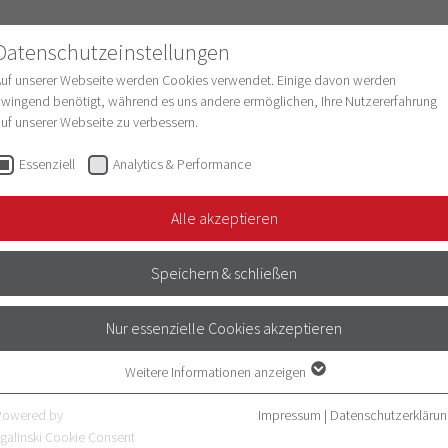
Datenschutzeinstellungen
Auf unserer Webseite werden Cookies verwendet. Einige davon werden
wingend benötigt, während es uns andere ermöglichen, Ihre Nutzererfahrung
uf unserer Webseite zu verbessern.
schung
Struktur & Entwicklung
Digitalisie
Essenziell
Analytics & Performance
Alle akzeptieren
Speichern & schließen
Nur essenzielle Cookies akzeptieren
Weitere Informationen anzeigen
Essenziell
Essenzielle Cookies werden für grundlegende Funktionen der Webseite
Powered by
Impressum
|
Datenschutzerklärun
benötigt. Dadurch ist gewährleistet, dass die Webseite einwandfrei
galinski Cookie Consent