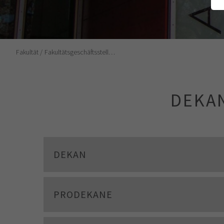
Fakultät
Fakultätsgeschäftsstell…
DEKA
DEKAN
PRODEKANE