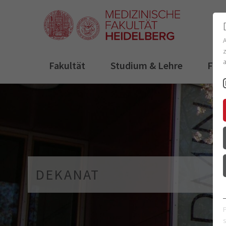
z
a
Fakultät
Studium & Lehre
For
DEKANAT
s