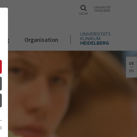
UNIVERSITÄT
HEIDELBERG
SUCHE
rung
Organisation
DE
EN
g