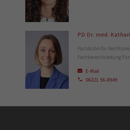
PD Dr. med. Kathari
Fachärztin für Rechtsme
Fachbereichsleitung Fo
E-Mail
06221 56-8949