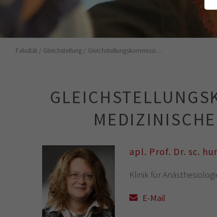
Fakultät
Gleichstellung
Gleichstellungskommissi…
GLEICHSTELLUNGS
MEDIZINISCHE
apl. Prof. Dr. sc. 
Klinik für Anästhesiologi
E-Mail