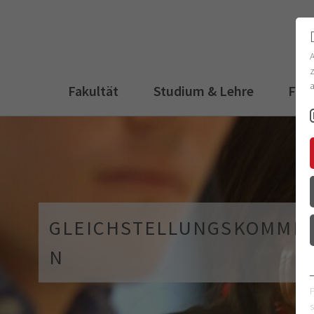
z
a
Fakultät
Studium & Lehre
For
GLEICHSTELLUNGSKOMMIS
N
s