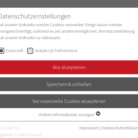
Datenschutzeinstellungen
Auf unserer Webseite werden Cookies verwendet. Einige davon werden
wingend benötigt, während es uns andere ermöglichen, Ihre Nutzererfahrung
uf unserer Webseite zu verbessern.
schung
Struktur & Entwicklung
Digitalisie
Essenziell
Analytics & Performance
Alle akzeptieren
Speichern & schließen
SIO
Nur essenzielle Cookies akzeptieren
Weitere Informationen anzeigen
Essenziell
Essenzielle Cookies werden für grundlegende Funktionen der Webseite
Powered by
Impressum
|
Datenschutzerklärun
benötigt. Dadurch ist gewährleistet, dass die Webseite einwandfrei
galinski Cookie Consent