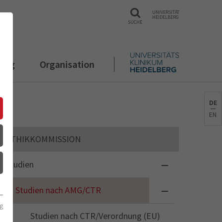
UNIVERSITÄT
HEIDELBERG
SUCHE
rung
Organisation
DE
EN
ETHIKKOMMISSION
Studien
Studien nach AMG/CTR
g
Studien nach CTR/Verordnung (EU)