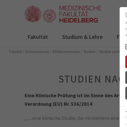
z
a
Fakultät
Studium & Lehre
For
Fakultät
Kommissionen
Ethikkommission
Studien
Studien nach…
STUDIEN NAC
Eine Klinische Prüfung ist im Sinne des Arti
Verordnung (EU) Nr. 536/2014
„… eine klinische Studie, die mindestens eine d
s