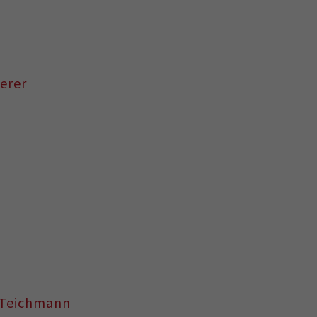
berer
n Teichmann