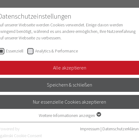
Datenschutzeinstellungen
Auf unserer Webseite werden Cookies verwendet. Einige davon werden
wingend benötigt, während es uns andere ermöglichen, Ihre Nutzererfahrung
uf unserer Webseite zu verbessern.
schung
Struktur & Entwicklung
Digitalisie
Essenziell
Analytics & Performance
Alle akzeptieren
H AMG/CTR
Speichern & schließen
Nur essenzielle Cookies akzeptieren
kels 2 Absatz 2 Nummer 2 der
Weitere Informationen anzeigen
Essenziell
Essenzielle Cookies werden für grundlegende Funktionen der Webseite
er folgenden Bedingungen erfüllt:
Powered by
Impressum
|
Datenschutzerklärun
benötigt. Dadurch ist gewährleistet, dass die Webseite einwandfrei
galinski Cookie Consent