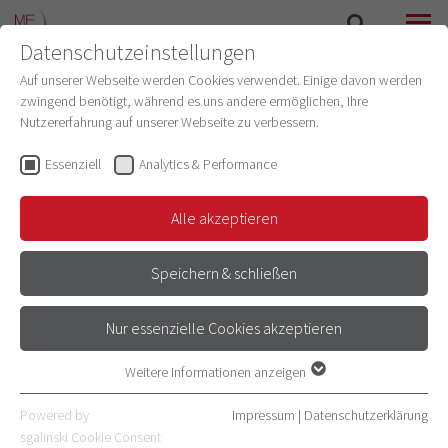
Datenschutzeinstellungen
SUCHE
MENÜ
Auf unserer Webseite werden Cookies verwendet. Einige davon werden
zwingend benötigt, während es uns andere ermöglichen, Ihre
ETHIKKOMMISSION
Nutzererfahrung auf unserer Webseite zu verbessern.
Essenziell
Analytics & Performance
NEUANTRÄGE ZU
Studien nach AMG/CTR
Alle akzeptieren
PROSPEKTIVEN
Studien nach MPDG/MDR
Speichern & schließen
FORSCHUNGSVORHABEN,
Sonstige Studien
Nur essenzielle Cookies akzeptieren
BIOBANKEN ODER
Bearbeitungsverfahren
Weitere Informationen anzeigen
REGISTERN
Essenziell
Essenzielle Cookies werden für grundlegende Funktionen der
Powered by
Impressum
|
Datenschutzerklärung
Antragsunterlagen
Webseite benötigt. Dadurch ist gewährleistet, dass die Webseite
sgalinski Cookie Consent