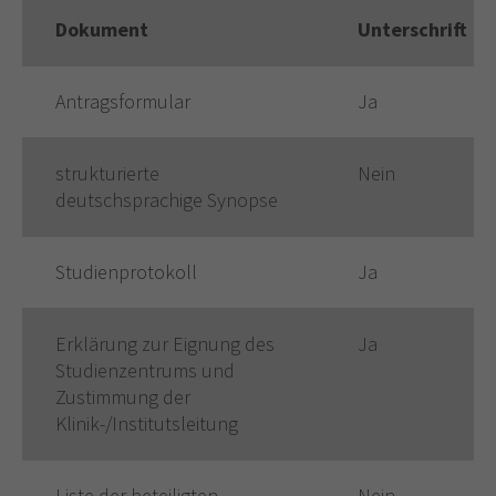
Dokument
Unterschrift
Antragsformular
Ja
strukturierte
Nein
deutschsprachige Synopse
Studienprotokoll
Ja
Erklärung zur Eignung des
Ja
Studienzentrums und
Zustimmung der
Klinik-/Institutsleitung
Liste der beteiligten
Nein