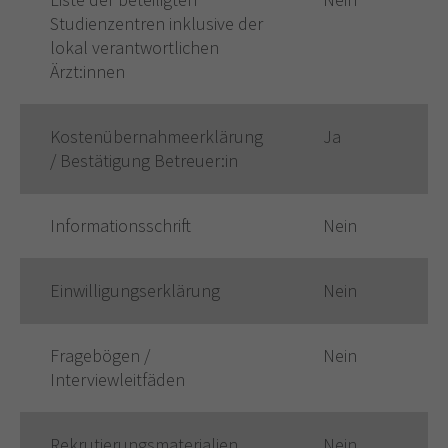
Studienzentren inklusive der
lokal verantwortlichen
Ärzt:innen
Kostenübernahmeerklärung
Ja
/ Bestätigung Betreuer:in
Informationsschrift
Nein
Einwilligungserklärung
Nein
Fragebögen /
Nein
Interviewleitfäden
Rekrutierungsmaterialien
Nein