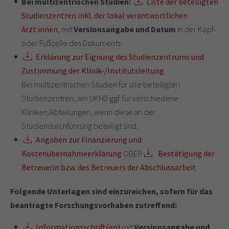
Bei multizentrischen Studien:
Liste der beteiligten
Studienzentren inkl. der lokal verantwortlichen
Ärzt:innen
, mit
Versionsangabe und Datum
in der Kopf-
oder Fußzeile des Dokuments
Erklärung zur Eignung des Studienzentrums und
Zustimmung der Klinik-/Institutsleitung
Bei multizentrischen Studien für alle beteiligten
Studienzentren, am UKHD ggf. für verschiedene
Kliniken/Abteilungen, wenn diese an der
Studiendurchführung beteiligt sind.
Angaben zur Finanzierung und
Kostenübernahmeerklärung
ODER
Bestätigung der
Betreuerin bzw. des Betreuers der Abschlussarbeit
Folgende Unterlagen sind einzureichen, sofern für das
beantragte Forschungsvorhaben zutreffend:
Informationsschrift(en)
mit
Versionsangabe und