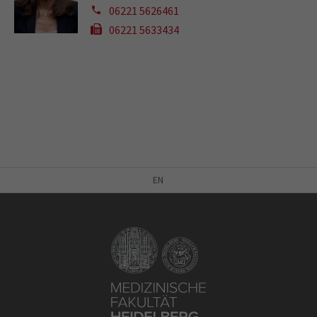
06221 5626461
06221 5633434
EN