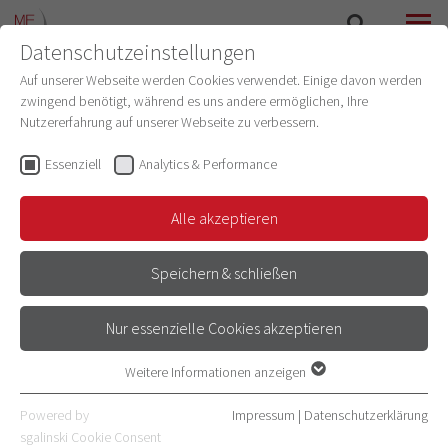
Datenschutzeinstellungen
SUCHE
MENÜ
Auf unserer Webseite werden Cookies verwendet. Einige davon werden
zwingend benötigt, während es uns andere ermöglichen, Ihre
ETHIKKOMMISSION
Nutzererfahrung auf unserer Webseite zu verbessern.
Essenziell
Analytics & Performance
QUALITÄTSMANAGEMENT
Alle akzeptieren
Speichern & schließen
QUALITÄTS- UND
INFORMATIONSSICHERHEITSMANAGEME
Nur essenzielle Cookies akzeptieren
NT-SYSTEM
Weitere Informationen anzeigen
Essenziell
Die Ethikkommission der Medizinischen Fakultät Heidelberg
Essenzielle Cookies werden für grundlegende Funktionen der
verfügt als einzige Ethikkommission in der Bundesrepublik über
Powered by
Impressum
|
Datenschutzerklärung
Webseite benötigt. Dadurch ist gewährleistet, dass die Webseite
sgalinski Cookie Consent
ein zertifiziertes Qualitäts- und