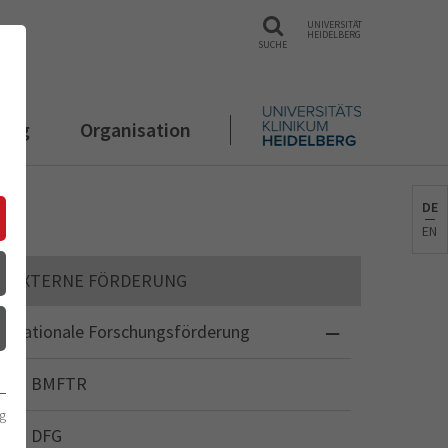
UNIVERSITÄT
HEIDELBERG
SUCHE
rung
Organisation
DE
EN
EXTERNE FÖRDERUNG
Nationale Forschungsförderung
BMFTR
g
DFG