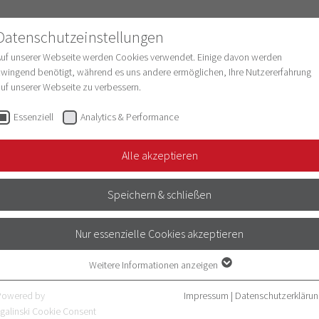
Datenschutzeinstellungen
Auf unserer Webseite werden Cookies verwendet. Einige davon werden
wingend benötigt, während es uns andere ermöglichen, Ihre Nutzererfahrung
uf unserer Webseite zu verbessern.
schung
Struktur & Entwicklung
Digitalisie
Essenziell
Analytics & Performance
MWK
Alle akzeptieren
 WISSENSCHAFT,
Speichern & schließen
KUNST BADEN-
Nur essenzielle Cookies akzeptieren
RG (MWK)
Weitere Informationen anzeigen
Essenziell
Essenzielle Cookies werden für grundlegende Funktionen der Webseite
Powered by
Impressum
|
Datenschutzerklärun
und Kunst Baden-Württemberg (MWK)
benötigt. Dadurch ist gewährleistet, dass die Webseite einwandfrei
galinski Cookie Consent