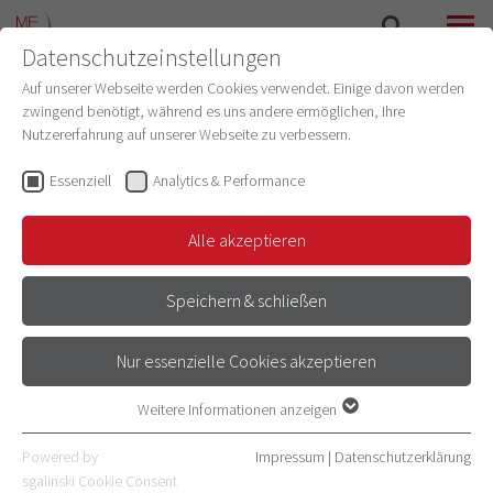
Datenschutzeinstellungen
SUCHE
MENÜ
Auf unserer Webseite werden Cookies verwendet. Einige davon werden
zwingend benötigt, während es uns andere ermöglichen, Ihre
Nutzererfahrung auf unserer Webseite zu verbessern.
Essenziell
Analytics & Performance
Alle akzeptieren
Speichern & schließen
Nur essenzielle Cookies akzeptieren
GENDER EQUALITY MEASURES
Weitere Informationen anzeigen
Essenziell
Essenzielle Cookies werden für grundlegende Funktionen der
Powered by
Impressum
|
Datenschutzerklärung
Webseite benötigt. Dadurch ist gewährleistet, dass die Webseite
sgalinski Cookie Consent