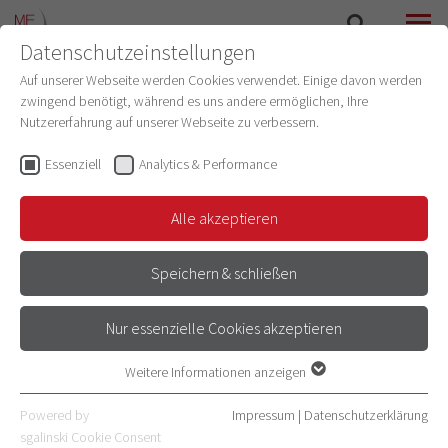
Datenschutzeinstellungen
SUCHE
MENÜ
Auf unserer Webseite werden Cookies verwendet. Einige davon werden
zwingend benötigt, während es uns andere ermöglichen, Ihre
Nutzererfahrung auf unserer Webseite zu verbessern.
Essenziell
Analytics & Performance
Alle akzeptieren
Speichern & schließen
Nur essenzielle Cookies akzeptieren
INFRASTRUKTURPROGRAMM
Weitere Informationen anzeigen
Essenziell
Essenzielle Cookies werden für grundlegende Funktionen der
Powered by
Impressum
|
Datenschutzerklärung
Webseite benötigt. Dadurch ist gewährleistet, dass die Webseite
sgalinski Cookie Consent