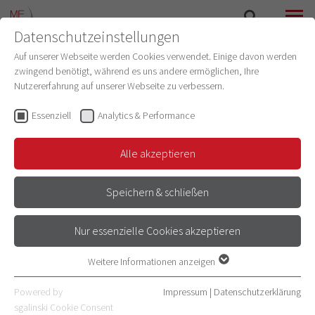
Datenschutzeinstellungen
SUCHE
MENÜ
Auf unserer Webseite werden Cookies verwendet. Einige davon werden
zwingend benötigt, während es uns andere ermöglichen, Ihre
Nutzererfahrung auf unserer Webseite zu verbessern.
Essenziell
Analytics & Performance
Alle akzeptieren
Speichern & schließen
Nur essenzielle Cookies akzeptieren
FÖRDERLINIE 3
Weitere Informationen anzeigen
Essenziell
Essenzielle Cookies werden für grundlegende Funktionen der
Powered by
Impressum
|
Datenschutzerklärung
Webseite benötigt. Dadurch ist gewährleistet, dass die Webseite
sgalinski Cookie Consent