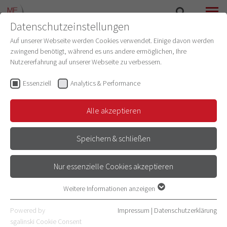
Datenschutzeinstellungen
SUCHE
MENÜ
Auf unserer Webseite werden Cookies verwendet. Einige davon werden
zwingend benötigt, während es uns andere ermöglichen, Ihre
Nutzererfahrung auf unserer Webseite zu verbessern.
Essenziell
Analytics & Performance
Alle akzeptieren
Speichern & schließen
Nur essenzielle Cookies akzeptieren
WILLKOMMEN BEIM INSTITUT FÜR
Weitere Informationen anzeigen
Essenziell
MEDIZIN- UND DATENETHIK!
Essenzielle Cookies werden für grundlegende Funktionen der
Powered by
Impressum
|
Datenschutzerklärung
Webseite benötigt. Dadurch ist gewährleistet, dass die Webseite
@ Medizinische Fakultät der Universität Heidelberg
sgalinski Cookie Consent