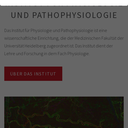
INSTITUT FÜR PHYSIOLOGIE
einwandfrei funktioniert.
UND PATHOPHYSIOLOGIE
Cookie-Informationen anzeigen
Name
cookie_optin
Anbieter
Analytics & Performance
Das Institut für Physiologie und Pathophysiologie ist eine
wissenschaftliche Einrichtung, die der Medizinischen Fakultät der
Laufzeit
1 Jahr
Universität Heidelberg zugeordnet ist. Das Institut dient der
Dieses Cookie wird verwendet, um Ihre
Lehre und Forschung in dem Fach Physiologie.
Zweck
Cookie-Einstellungen für diese Website zu
speichern.
ÜBER DAS INSTITUT