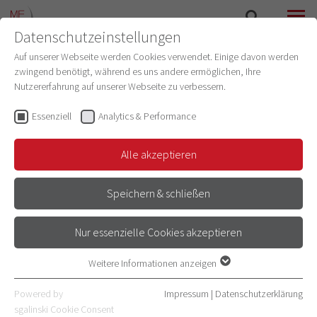
Datenschutzeinstellungen
SUCHE
MENÜ
Auf unserer Webseite werden Cookies verwendet. Einige davon werden
zwingend benötigt, während es uns andere ermöglichen, Ihre
Nutzererfahrung auf unserer Webseite zu verbessern.
Essenziell
Analytics & Performance
Alle akzeptieren
Speichern & schließen
INSTITUT FÜR PHYSIOLOGIE UND
Nur essenzielle Cookies akzeptieren
PATHOPHYSIOLOGIE
Weitere Informationen anzeigen
Essenziell
Essenzielle Cookies werden für grundlegende Funktionen der
Powered by
Impressum
|
Datenschutzerklärung
Webseite benötigt. Dadurch ist gewährleistet, dass die Webseite
sgalinski Cookie Consent