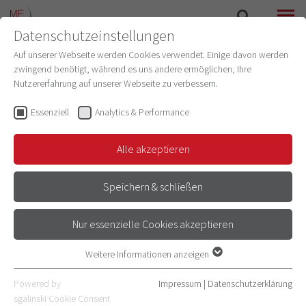
Datenschutzeinstellungen
SUCHE
MENÜ
Auf unserer Webseite werden Cookies verwendet. Einige davon werden
zwingend benötigt, während es uns andere ermöglichen, Ihre
Nutzererfahrung auf unserer Webseite zu verbessern.
Barbara Treitz
Promotionen
(Promotionsbüro)
Essenziell
Analytics & Performance
Schwerpunkt
Alle akzeptieren
Zuständigkeit Buchstaben: Schn - Z
Speichern & schließen
E-Mail
06221 56-6024
Nur essenzielle Cookies akzeptieren
06221 56-33693
Adresse
Weitere Informationen anzeigen
Essenziell
Im Neuenheimer Feld 672
Essenzielle Cookies werden für grundlegende Funktionen der
Powered by
Impressum
|
Datenschutzerklärung
69120 Heidelberg
Webseite benötigt. Dadurch ist gewährleistet, dass die Webseite
sgalinski Cookie Consent