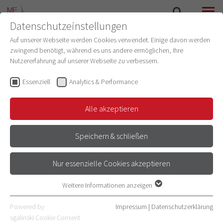
Datenschutzeinstellungen
SUCHE
MENÜ
Auf unserer Webseite werden Cookies verwendet. Einige davon werden
zwingend benötigt, während es uns andere ermöglichen, Ihre
Nutzererfahrung auf unserer Webseite zu verbessern.
Bianca Gereke, M.Sc.
Projektmanagement
(IT Lehre)
Essenziell
Analytics & Performance
Schwerpunkt
Alle akzeptieren
Projektmanagement Digitalisierung
Speichern & schließen
E-Mail
06221 56-32903
Nur essenzielle Cookies akzeptieren
Adresse
Wieblinger Weg 21
Weitere Informationen anzeigen
Essenziell
69123 Heidelberg
Essenzielle Cookies werden für grundlegende Funktionen der
Powered by
Impressum
|
Datenschutzerklärung
Zimmernummer 008
Webseite benötigt. Dadurch ist gewährleistet, dass die Webseite
sgalinski Cookie Consent