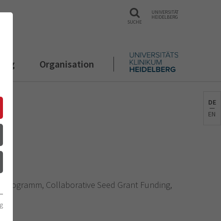
UNIVERSITÄT
HEIDELBERG
SUCHE
rung
Organisation
DE
EN
t Programm, Collaborative Seed Grant Funding,
g