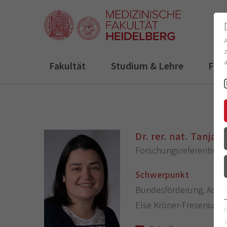
z
a
Fakultät
Studium & Lehre
For
Dr. rer. nat. Tanja
Forschungsreferentin
(F
Schwerpunkt
Bundesförderung, Advanc
Else Kröner-Fresenius-St
s