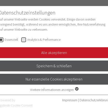
Datenschutzeinstellungen
Auf unserer Webseite werden Cookies verwendet. Einige davon werden
wingend benötigt, während es uns andere ermöglichen, Ihre Nutzererfahrung
uf unserer Webseite zu verbessern.
schung
Struktur & Entwicklung
Digitalisie
Essenziell
Analytics & Performance
Alle akzeptieren
 Heimberger
Speichern & schließen
orschungsdekanat Medizinische Fakultät Heidelberg)
Nur essenzielle Cookies akzeptieren
Weitere Informationen anzeigen
ed Clinician Scientist Programm/Advanced Medical Scientis
Essenziell
iftung, Deutsche Krebshilfe
Essenzielle Cookies werden für grundlegende Funktionen der Webseite
Powered by
Impressum
|
Datenschutzerklärun
benötigt. Dadurch ist gewährleistet, dass die Webseite einwandfrei
galinski Cookie Consent