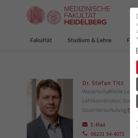
z
a
Fakultät
Studium & Lehre
For
Dr. Stefan Titz
Wissenschaftliche Leitu
Lehrkoordinator: Vorkli
Dozentenschulung
(Stu
E-Mail
06221 54-4073
s