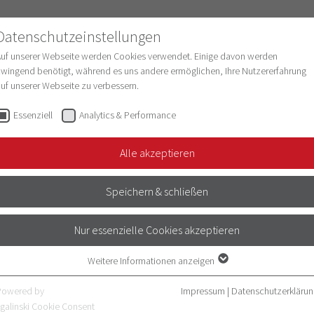
Datenschutzeinstellungen
Auf unserer Webseite werden Cookies verwendet. Einige davon werden
wingend benötigt, während es uns andere ermöglichen, Ihre Nutzererfahrung
uf unserer Webseite zu verbessern.
schung
Struktur & Entwicklung
Digitalisie
Essenziell
Analytics & Performance
Alle akzeptieren
Speichern & schließen
ng
(IT Lehre)
nischer Studienabschnitt
(Institut für Physiologie und Patho
Nur essenzielle Cookies akzeptieren
diendekanat der Medizinischen Fakultät Heidelberg)
Weitere Informationen anzeigen
Essenziell
Essenzielle Cookies werden für grundlegende Funktionen der Webseite
Powered by
Impressum
|
Datenschutzerklärun
benötigt. Dadurch ist gewährleistet, dass die Webseite einwandfrei
galinski Cookie Consent