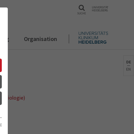
UNIVERSITÄT
HEIDELBERG
SUCHE
rung
Organisation
DE
EN
physiologie)
g