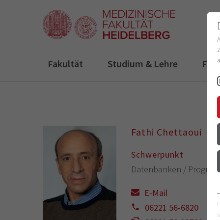
z
a
Fakultät
Studium & Lehre
For
Fathi Chettaoui
Schwerpunkt
Datenbanken / Program
E-Mail
06221 56-6820
s