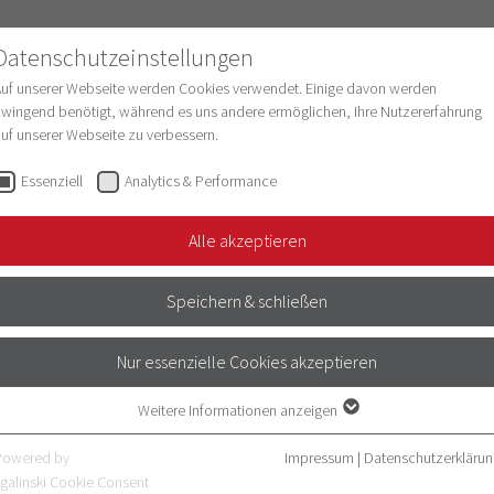
Datenschutzeinstellungen
Auf unserer Webseite werden Cookies verwendet. Einige davon werden
wingend benötigt, während es uns andere ermöglichen, Ihre Nutzererfahrung
uf unserer Webseite zu verbessern.
schung
Struktur & Entwicklung
Digitalisie
Essenziell
Analytics & Performance
Alle akzeptieren
Speichern & schließen
Nur essenzielle Cookies akzeptieren
mierer
Weitere Informationen anzeigen
Essenziell
Essenzielle Cookies werden für grundlegende Funktionen der Webseite
Powered by
Impressum
|
Datenschutzerklärun
benötigt. Dadurch ist gewährleistet, dass die Webseite einwandfrei
galinski Cookie Consent