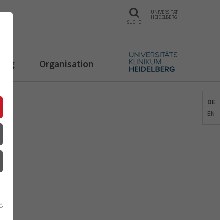
UNIVERSITÄT
HEIDELBERG
SUCHE
rung
Organisation
DE
EN
g