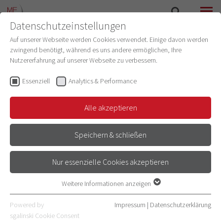
Datenschutzeinstellungen
SUCHE
MENÜ
Auf unserer Webseite werden Cookies verwendet. Einige davon werden
zwingend benötigt, während es uns andere ermöglichen, Ihre
Nutzererfahrung auf unserer Webseite zu verbessern.
Larissa Schönhoff
Systemadministratorin
(IT Lehre)
Essenziell
Analytics & Performance
Schwerpunkt
Alle akzeptieren
Tabletbasierte Prüfungen
Speichern & schließen
E-Mail
06221 56-310350
Nur essenzielle Cookies akzeptieren
Adresse
Im Neuenheimer Feld
Weitere Informationen anzeigen
Essenziell
69120 Heidelberg
Essenzielle Cookies werden für grundlegende Funktionen der
Powered by
Impressum
|
Datenschutzerklärung
Gebäude 400
Webseite benötigt. Dadurch ist gewährleistet, dass die Webseite
sgalinski Cookie Consent