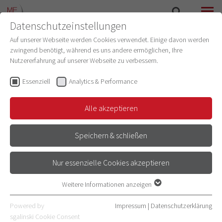
Datenschutzeinstellungen
SUCHE
MENÜ
Auf unserer Webseite werden Cookies verwendet. Einige davon werden
zwingend benötigt, während es uns andere ermöglichen, Ihre
Nutzererfahrung auf unserer Webseite zu verbessern.
Laura Sinn
Promotionen
(Promotionsbüro)
Essenziell
Analytics & Performance
Schwerpunkt
Alle akzeptieren
Zuständigkeit Buchstaben: A - Fud
Speichern & schließen
Arbeitszeit Mo, Di, Mi, Fr bis 13.30 Uhr und Do bis
15 Uhr
Nur essenzielle Cookies akzeptieren
E-Mail
Weitere Informationen anzeigen
Essenziell
06221 56-6851
Essenzielle Cookies werden für grundlegende Funktionen der
Powered by
Impressum
|
Datenschutzerklärung
Adresse
Webseite benötigt. Dadurch ist gewährleistet, dass die Webseite
sgalinski Cookie Consent