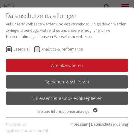
Datenschutzeinstellungen
SUCHE
MENÜ
Auf unserer Webseite werden Cookies verwendet. Einige davon werden
zwingend benötigt, während es uns andere ermöglichen, Ihre
Nutzererfahrung auf unserer Webseite zu verbessern.
Prof. Dr. med. Christian Schaaf
(stellv. GB)
Essenziell
Analytics & Performance
Mitglied
(Gleichstellungskommission der
Medizinischen Fakultät Heidelberg)
Alle akzeptieren
Institut für Humangenetik
Speichern & schließen
E-Mail
Nur essenzielle Cookies akzeptieren
06221 56-5151
Weitere Informationen anzeigen
Essenziell
Essenzielle Cookies werden für grundlegende Funktionen der
Powered by
Impressum
|
Datenschutzerklärung
Webseite benötigt. Dadurch ist gewährleistet, dass die Webseite
sgalinski Cookie Consent